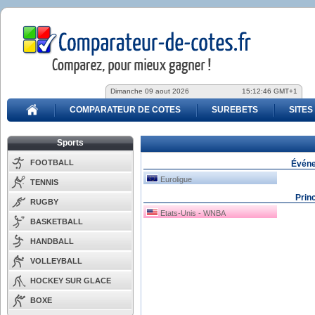
Dimanche 09 aout 2026
15:12:46 GMT+1
COMPARATEUR DE COTES
SUREBETS
SITES
Sports
FOOTBALL
Événe
Euroligue
TENNIS
Prin
RUGBY
Etats-Unis - WNBA
BASKETBALL
HANDBALL
VOLLEYBALL
HOCKEY SUR GLACE
BOXE