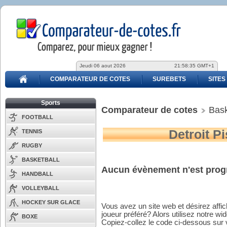
Jeudi 06 aout 2026
21:58:35 GMT+1
COMPARATEUR DE COTES
SUREBETS
SITES
Sports
Comparateur de cotes
Bask
FOOTBALL
Detroit P
TENNIS
RUGBY
BASKETBALL
Aucun évènement n'est prog
HANDBALL
VOLLEYBALL
HOCKEY SUR GLACE
Vous avez un site web et désirez affi
joueur préféré? Alors utilisez notre wid
BOXE
Copiez-collez le code ci-dessous sur v