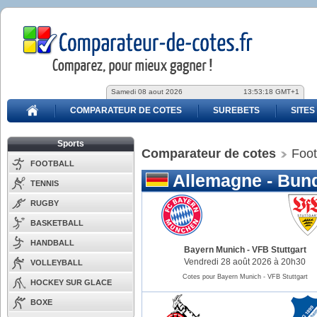
Samedi 08 aout 2026
13:53:19 GMT+1
COMPARATEUR DE COTES
SUREBETS
SITES
Sports
Comparateur de cotes
Foot
FOOTBALL
Allemagne - Bund
TENNIS
RUGBY
BASKETBALL
HANDBALL
Bayern Munich
-
VFB Stuttgart
Vendredi 28 août 2026 à 20h30
VOLLEYBALL
Cotes pour Bayern Munich - VFB Stuttgart
HOCKEY SUR GLACE
BOXE