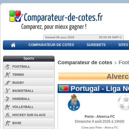
Samedi 08 aout 2026
05:06:59 GMT+1
COMPARATEUR DE COTES
SUREBETS
SITES
Sports
Comparateur de cotes
Foot
FOOTBALL
Alverc
TENNIS
RUGBY
Portugal - Liga 
BASKETBALL
HANDBALL
VOLLEYBALL
HOCKEY SUR GLACE
Porto
-
Alverca FC
Dimanche 9 août 2026 à 19h00
BOXE
Cotes pour Porto - Alverca FC