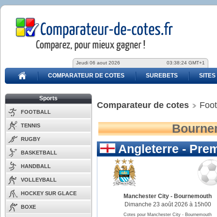
Jeudi 06 aout 2026
03:38:25 GMT+1
COMPARATEUR DE COTES
SUREBETS
SITES
Sports
Comparateur de cotes
Foot
FOOTBALL
Bournem
TENNIS
RUGBY
Angleterre - Pre
BASKETBALL
HANDBALL
VOLLEYBALL
HOCKEY SUR GLACE
Manchester City
-
Bournemouth
Dimanche 23 août 2026 à 15h00
BOXE
Cotes pour Manchester City - Bournemouth