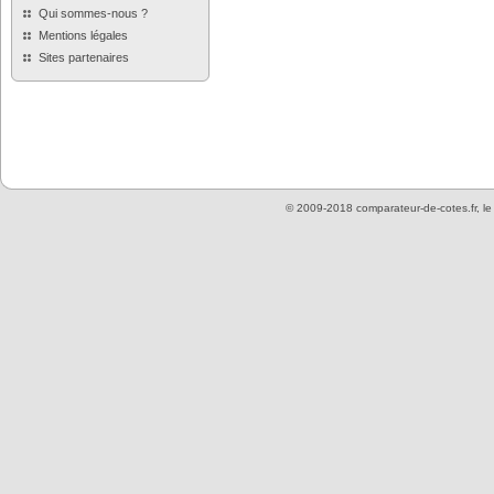
Qui sommes-nous ?
Mentions légales
Sites partenaires
© 2009-2018 comparateur-de-cotes.fr, l