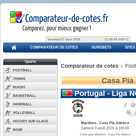
Vendredi 07 aout 2026
21:09:46 GMT+1
COMPARATEUR DE COTES
SUREBETS
SITES
Sports
Comparateur de cotes
Foot
FOOTBALL
Casa Pia 
TENNIS
RUGBY
Portugal - Liga 
BASKETBALL
HANDBALL
VOLLEYBALL
HOCKEY SUR GLACE
Maritimo
-
Casa Pia Atletico
Samedi 8 août 2026 à 16h30
BOXE
Cotes pour Maritimo - Casa Pia Atletico