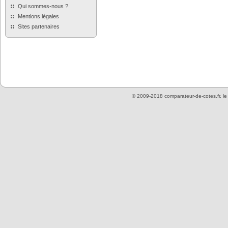
Qui sommes-nous ?
Mentions légales
Sites partenaires
© 2009-2018 comparateur-de-cotes.fr, l