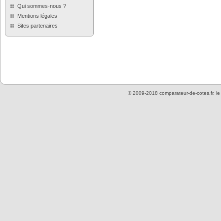
Qui sommes-nous ?
Mentions légales
Sites partenaires
© 2009-2018 comparateur-de-cotes.fr, l