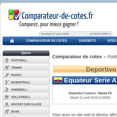
Vendredi 07 aout 2026
11:09:03 GMT+1
COMPARATEUR DE COTES
SUREBETS
SITES
Sports
Comparateur de cotes
Foot
FOOTBALL
Deportivo
TENNIS
RUGBY
Equateur Serie A
BASKETBALL
HANDBALL
Deportivo Cuenca
-
Manta FC
VOLLEYBALL
Mardi 11 août 2026 à 02h00
HOCKEY SUR GLACE
BOXE
Vous avez un site web et désirez affi