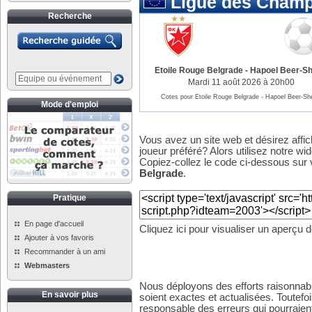
Ligue des Champ
Recherche
Etoile Rouge Belgrade
-
Hapoel Beer-S
Mardi 11 août 2026 à 20h00
Cotes pour Etoile Rouge Belgrade - Hapoel Beer-Sh
Mode d'emploi
Vous avez un site web et désirez affi
joueur préféré? Alors utilisez notre wid
Copiez-collez le code ci-dessous sur v
Belgrade
.
Pratique
En page d'accueil
Cliquez ici pour visualiser un aperçu 
Ajouter à vos favoris
Recommander à un ami
Webmasters
Nous déployons des efforts raisonnabl
En savoir plus
soient exactes et actualisées. Toutefo
responsable des erreurs qui pourraient