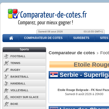
Samedi 08 aout 2026
03:10:55 GMT+1
COMPARATEUR DE COTES
SUREBETS
SITES
Sports
Comparateur de cotes
Foot
FOOTBALL
Etoile Rouge
TENNIS
RUGBY
Serbie - Superlig
BASKETBALL
HANDBALL
Etoile Rouge Belgrade
-
FK Novi Paz
VOLLEYBALL
Samedi 8 août 2026 à 20h00
HOCKEY SUR GLACE
BOXE