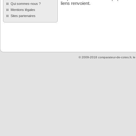
liens renvoient.
Qui sommes-nous ?
Mentions légales
Sites partenaires
© 2009-2018 comparateur-de-cotes.fr, l