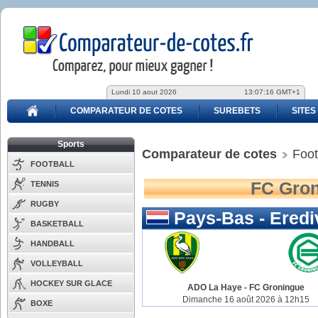
Lundi 10 aout 2026
13:07:16 GMT+1
COMPARATEUR DE COTES
SUREBETS
SITES
Sports
Comparateur de cotes
Foot
FOOTBALL
FC Gron
TENNIS
RUGBY
Pays-Bas - Eredi
BASKETBALL
HANDBALL
VOLLEYBALL
HOCKEY SUR GLACE
ADO La Haye
-
FC Groningue
Dimanche 16 août 2026 à 12h15
BOXE