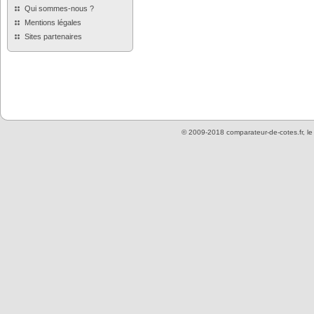
Qui sommes-nous ?
Mentions légales
Sites partenaires
© 2009-2018 comparateur-de-cotes.fr, l