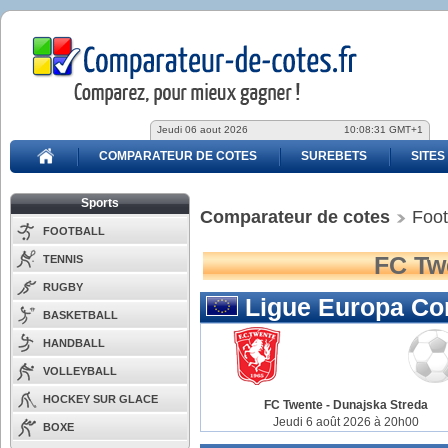
Jeudi 06 aout 2026
10:08:31 GMT+1
COMPARATEUR DE COTES
SUREBETS
SITES
Sports
Comparateur de cotes
Foot
FOOTBALL
FC Twe
TENNIS
RUGBY
Ligue Europa Co
BASKETBALL
HANDBALL
VOLLEYBALL
HOCKEY SUR GLACE
FC Twente
-
Dunajska Streda
Jeudi 6 août 2026 à 20h00
BOXE