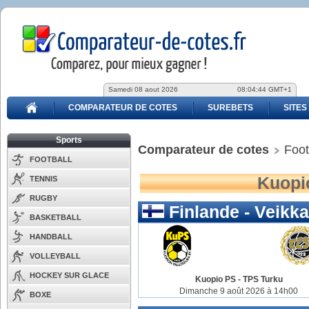
Samedi 08 aout 2026
08:04:44 GMT+1
COMPARATEUR DE COTES
SUREBETS
SITES
Sports
Comparateur de cotes
Foot
FOOTBALL
Kuopio
TENNIS
RUGBY
Finlande - Veikka
BASKETBALL
HANDBALL
VOLLEYBALL
HOCKEY SUR GLACE
Kuopio PS
-
TPS Turku
Dimanche 9 août 2026 à 14h00
BOXE