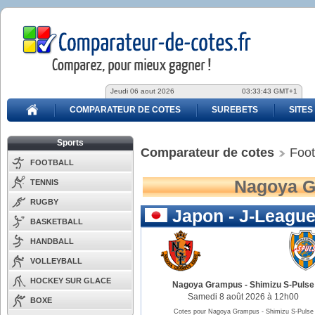
Jeudi 06 aout 2026
03:33:43 GMT+1
COMPARATEUR DE COTES
SUREBETS
SITES
Sports
Comparateur de cotes
Foot
FOOTBALL
Nagoya G
TENNIS
RUGBY
Japon - J-Leagu
BASKETBALL
HANDBALL
VOLLEYBALL
HOCKEY SUR GLACE
Nagoya Grampus
-
Shimizu S-Pulse
Samedi 8 août 2026 à 12h00
BOXE
Cotes pour Nagoya Grampus - Shimizu S-Pulse