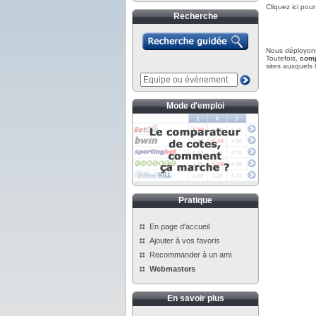
Cliquez ici pou
Recherche
Nous déployons 
Toutefois,
comp
sites auxquels l
Mode d'emploi
Pratique
En page d'accueil
Ajouter à vos favoris
Recommander à un ami
Webmasters
En savoir plus