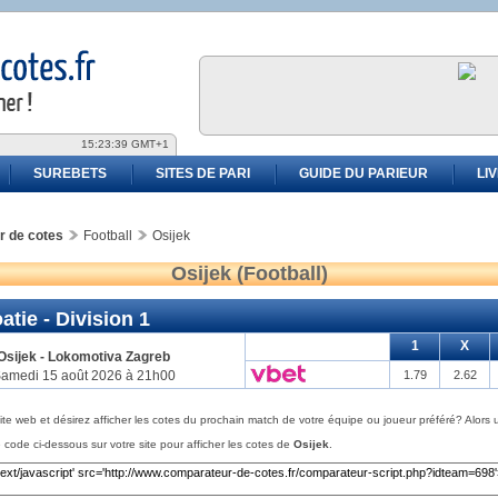
15:23:39 GMT+1
SUREBETS
SITES DE PARI
GUIDE DU PARIEUR
LI
 de cotes
Football
Osijek
Osijek (Football)
atie - Division 1
1
X
Osijek
-
Lokomotiva Zagreb
amedi 15 août 2026 à 21h00
1.79
2.62
te web et désirez afficher les cotes du prochain match de votre équipe ou joueur préféré? Alors ut
e code ci-dessous sur votre site pour afficher les cotes de
Osijek
.