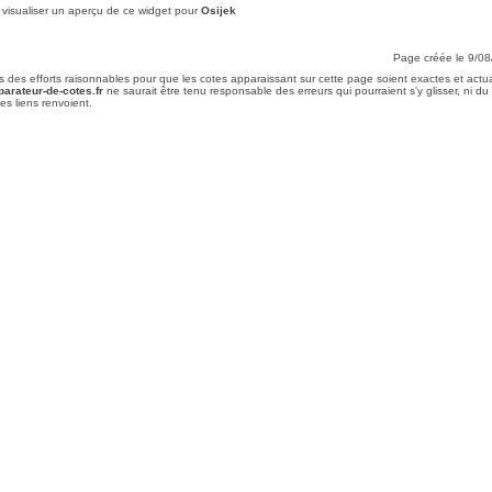
r visualiser un aperçu de ce widget pour
Osijek
Page créée le 9/08
des efforts raisonnables pour que les cotes apparaissant sur cette page soient exactes et actua
arateur-de-cotes.fr
ne saurait être tenu responsable des erreurs qui pourraient s'y glisser, ni d
es liens renvoient.