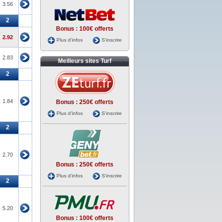
3.56
2
Bonus : 100€ offerts
2.92
Plus d'infos
S'inscrire
2.83
Meilleurs sites Turf
2
1.84
Bonus : 250€ offerts
Plus d'infos
S'inscrire
2
2.70
Bonus : 250€ offerts
Plus d'infos
S'inscrire
2
5.20
Bonus : 100€ offerts