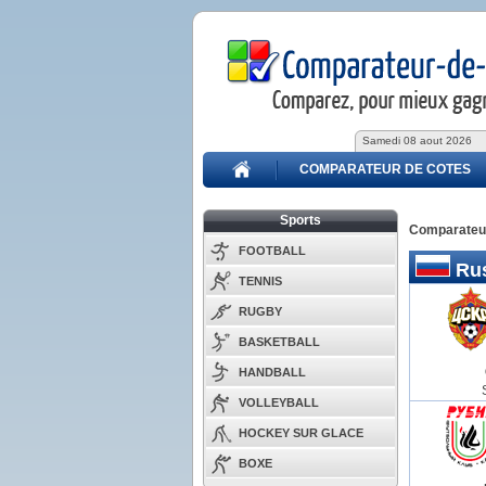
Samedi 08 aout 2026
COMPARATEUR DE COTES
Sports
Comparateur
FOOTBALL
Rus
TENNIS
RUGBY
BASKETBALL
HANDBALL
VOLLEYBALL
HOCKEY SUR GLACE
BOXE