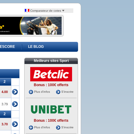
Comparateur de cotes
VESCORE
LE BLOG
Meilleurs sites Sport
2
Bonus : 100€ offerts
Plus d'infos
S'inscrire
4.00
3.79
2
Bonus : 100€ offerts
3.70
Plus d'infos
S'inscrire