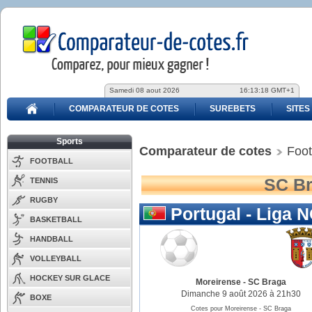
Samedi 08 aout 2026
16:13:18 GMT+1
COMPARATEUR DE COTES
SUREBETS
SITES
Sports
Comparateur de cotes
Foot
FOOTBALL
SC Br
TENNIS
RUGBY
Portugal - Liga 
BASKETBALL
HANDBALL
VOLLEYBALL
HOCKEY SUR GLACE
Moreirense
-
SC Braga
Dimanche 9 août 2026 à 21h30
BOXE
Cotes pour Moreirense - SC Braga