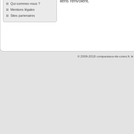
liens renvoient.
Qui sommes-nous ?
Mentions légales
Sites partenaires
© 2009-2018 comparateur-de-cotes.fr, l