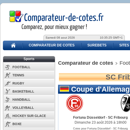
Samedi 08 aout 2026
10:35:25 GMT+1
COMPARATEUR DE COTES
SUREBETS
SITES
Sports
Comparateur de cotes
Foot
FOOTBALL
SC Frib
TENNIS
RUGBY
Coupe d'Allemag
BASKETBALL
HANDBALL
VOLLEYBALL
HOCKEY SUR GLACE
Fortuna Düsseldorf
-
SC Fribourg
Dimanche 23 août 2026 à 18h00
BOXE
Cotes pour Fortuna Düsseldorf - SC Fribourg