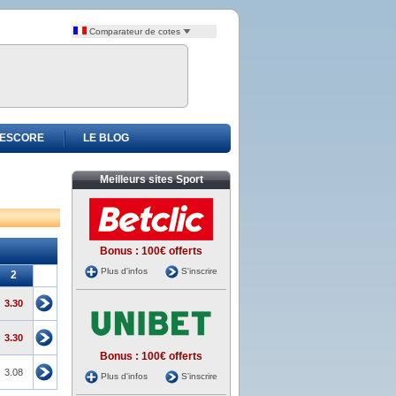
Comparateur de cotes
VESCORE
LE BLOG
Meilleurs sites Sport
Bonus : 100€ offerts
Plus d'infos
S'inscrire
2
3.30
3.30
Bonus : 100€ offerts
3.08
Plus d'infos
S'inscrire