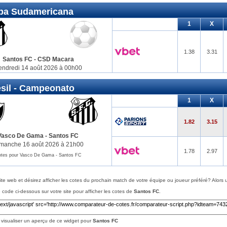
a Sudamericana
1
X
1.38
3.31
Santos FC
-
CSD Macara
endredi 14 août 2026 à 00h00
sil - Campeonato
1
X
1.82
3.15
Vasco De Gama
-
Santos FC
manche 16 août 2026 à 21h00
1.78
2.97
tes pour Vasco De Gama - Santos FC
te web et désirez afficher les cotes du prochain match de votre équipe ou joueur préféré? Alors ut
e code ci-dessous sur votre site pour afficher les cotes de
Santos FC
.
r visualiser un aperçu de ce widget pour
Santos FC