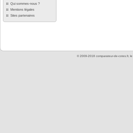
Qui sommes-nous ?
Mentions légales
Sites partenaires
© 2009-2018 comparateur-de-cotes.fr, l