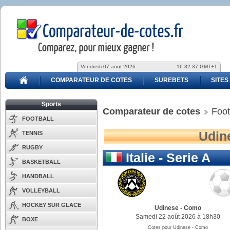
Vendredi 07 aout 2026
16:32:37 GMT+1
COMPARATEUR DE COTES
SUREBETS
SITES
Sports
Comparateur de cotes
Foot
FOOTBALL
Udine
TENNIS
RUGBY
Italie - Serie A
BASKETBALL
HANDBALL
VOLLEYBALL
HOCKEY SUR GLACE
Udinese
-
Como
Samedi 22 août 2026 à 18h30
BOXE
Cotes pour Udinese - Como