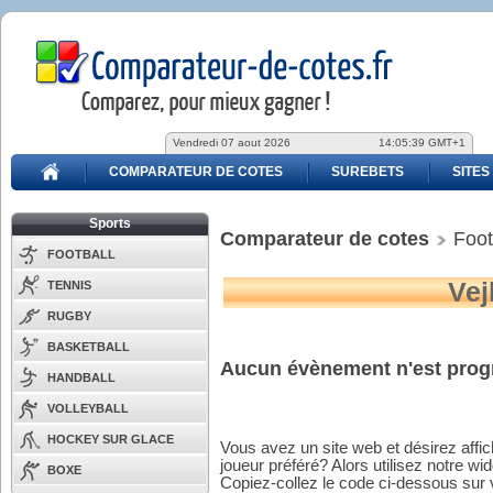
Vendredi 07 aout 2026
14:05:39 GMT+1
COMPARATEUR DE COTES
SUREBETS
SITES
Sports
Comparateur de cotes
Foot
FOOTBALL
Vej
TENNIS
RUGBY
BASKETBALL
Aucun évènement n'est prog
HANDBALL
VOLLEYBALL
HOCKEY SUR GLACE
Vous avez un site web et désirez affi
joueur préféré? Alors utilisez notre wid
BOXE
Copiez-collez le code ci-dessous sur v