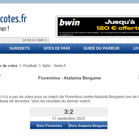
18:58:12 GMT+1
SUREBETS
SITES DE PARI
GUIDE DU PARIEUR
LI
 de cotes
Football
Italie - Serie A
Fiorentina - Atalanta Bergame
t il n'y a pas de cotes pour un match de Fiorentina contre Atalanta Bergame lors de It
base de données. Voici les résultats du dernier match:
3:2
17 septembre 2023
Buts Fiorentina
Buts Atalanta Bergame