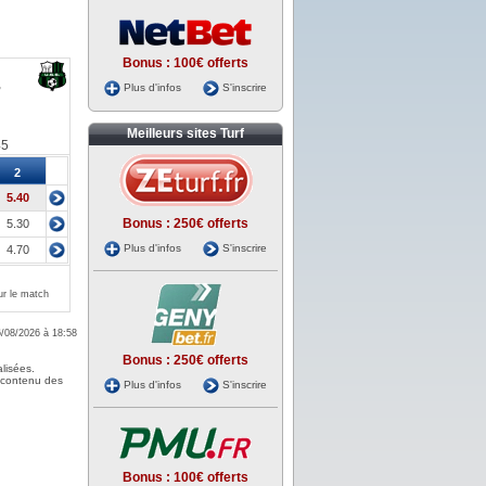
Bonus : 100€ offerts
-
Plus d'infos
S'inscrire
Meilleurs sites Turf
45
2
5.40
Bonus : 250€ offerts
5.30
Plus d'infos
S'inscrire
4.70
ur le match
6/08/2026 à 18:58
Bonus : 250€ offerts
lisées.
u contenu des
Plus d'infos
S'inscrire
Bonus : 100€ offerts