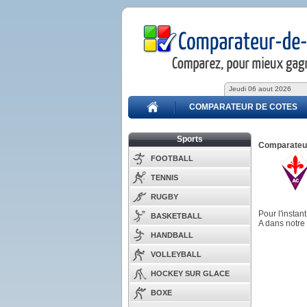
Jeudi 06 aout 2026
COMPARATEUR DE COTES
Sports
Comparateur
FOOTBALL
TENNIS
RUGBY
Pour l'instan
BASKETBALL
A dans notre 
HANDBALL
VOLLEYBALL
HOCKEY SUR GLACE
BOXE