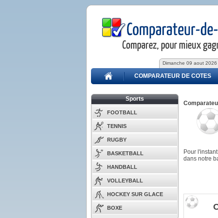
Dimanche 09 aout 2026
COMPARATEUR DE COTES
Sports
Comparateur
FOOTBALL
TENNIS
RUGBY
Pour l'instan
BASKETBALL
dans notre b
HANDBALL
VOLLEYBALL
HOCKEY SUR GLACE
O
BOXE