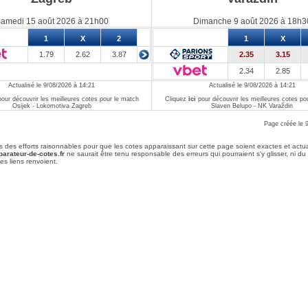
amedi 15 août 2026 à 21h00
Dimanche 9 août 2026 à 18h3
1
X
2
1
X
1.79
2.62
3.87
2.35
3.15
2.34
2.85
Actualisé le 9/08/2026 à 14:21
Actualisé le 9/08/2026 à 14:21
our découvrir les meilleures cotes pour le match
Cliquez
ici
pour découvrir les meilleures cotes po
Osijek - Lokomotiva Zagreb
Slaven Belupo - NK Varaždin
Page créée le 
des efforts raisonnables pour que les cotes apparaissant sur cette page soient exactes et actua
arateur-de-cotes.fr
ne saurait être tenu responsable des erreurs qui pourraient s'y glisser, ni d
es liens renvoient.