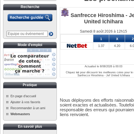
Recherche
Sanfrecce Hiroshima - Je
United Ichihara
Samedi 8 août 2026 à 12h15
1
X
2
Mode d'emploi
1.37
4.20
6.
Actualisé le 8/08/2026 à 00:03
Cliquez
ici
pour découvrir les meilleures cotes pour le
Sanfrecce Hiroshima - Jef United Ichihara
Pratique
En page d'accueil
Nous déployons des efforts raisonnabl
Ajouter à vos favoris
soient exactes et actualisées. Toutefo
Recommander à un ami
responsable des erreurs qui pourraient
Webmasters
liens renvoient.
En savoir plus