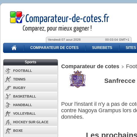
Vendredi 07 aout 2026
00:03:04 GMT+1
COMPARATEUR DE COTES
SUREBETS
SITES
Sports
Comparateur de cotes
Foot
FOOTBALL
Sanfrecce
TENNIS
RUGBY
BASKETBALL
Pour l'instant il n'y a pas de 
HANDBALL
contre Nagoya Grampus lors d
VOLLEYBALL
données.
HOCKEY SUR GLACE
BOXE
Les prochains