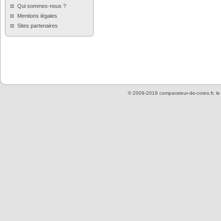
Qui sommes-nous ?
Mentions légales
Sites partenaires
© 2009-2018 comparateur-de-cotes.fr, l