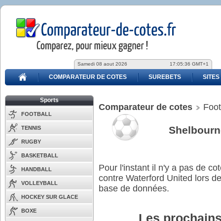
Samedi 08 aout 2026
17:05:37 GMT+1
COMPARATEUR DE COTES
SUREBETS
SITES
Sports
Comparateur de cotes
Foot
FOOTBALL
Shelbourne
TENNIS
RUGBY
BASKETBALL
Pour l'instant il n'y a pas de 
HANDBALL
contre Waterford United lors d
VOLLEYBALL
base de données.
HOCKEY SUR GLACE
BOXE
Les prochains