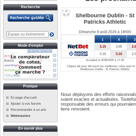
Recherche
Shelbourne Dublin - St
Patricks Athletic
Dimanche 9 août 2026 à 18h00
1
X
2
Mode d'emploi
3.15
3.05
2.
3.10
3.10
2.
Actualisé le 8/08/2026 à 17:05
Cliquez
ici
pour découvrir les meilleures cotes pour le
Shelbourne Dublin - St Patricks Athletic
Pratique
Nous déployons des efforts raisonnabl
En page d'accueil
soient exactes et actualisées. Toutefo
Ajouter à vos favoris
responsable des erreurs qui pourraient
liens renvoient.
Recommander à un ami
Webmasters
En savoir plus