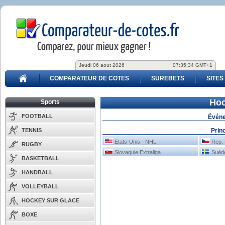
Jeudi 06 aout 2026
07:35:34 GMT+1
COMPARATEUR DE COTES
SUREBETS
SITES
Hoc
Sports
FOOTBALL
Événe
TENNIS
Prin
Etats-Unis - NHL
Rep. 
RUGBY
Slovaquie Extraliga
Suède
BASKETBALL
HANDBALL
VOLLEYBALL
HOCKEY SUR GLACE
BOXE