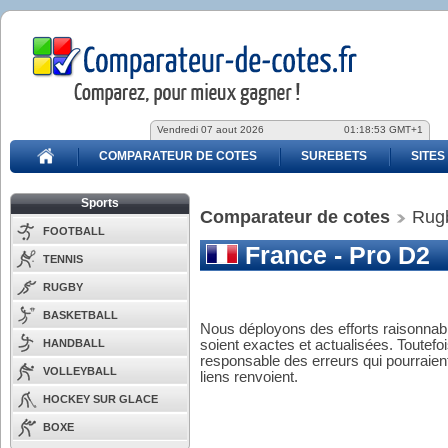
Vendredi 07 aout 2026
01:18:53 GMT+1
COMPARATEUR DE COTES
SUREBETS
SITES
Sports
Comparateur de cotes
Rug
FOOTBALL
France - Pro D2
TENNIS
RUGBY
BASKETBALL
Nous déployons des efforts raisonnabl
HANDBALL
soient exactes et actualisées. Toutefo
responsable des erreurs qui pourraient
VOLLEYBALL
liens renvoient.
HOCKEY SUR GLACE
BOXE