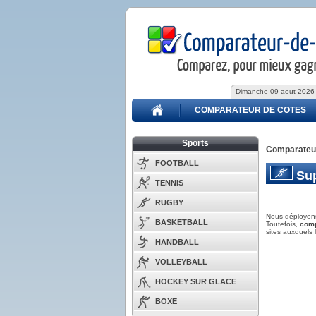
Dimanche 09 aout 2026
COMPARATEUR DE COTES
Sports
Comparateur
FOOTBALL
Sup
TENNIS
RUGBY
Nous déployons 
BASKETBALL
Toutefois,
comp
sites auxquels l
HANDBALL
VOLLEYBALL
HOCKEY SUR GLACE
BOXE