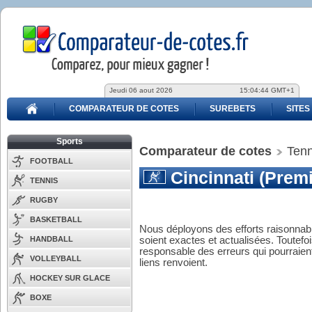
Jeudi 06 aout 2026
15:04:44 GMT+1
COMPARATEUR DE COTES
SUREBETS
SITES
Sports
Comparateur de cotes
Tenn
FOOTBALL
Cincinnati (Premi
TENNIS
RUGBY
BASKETBALL
Nous déployons des efforts raisonnabl
HANDBALL
soient exactes et actualisées. Toutefo
responsable des erreurs qui pourraient
VOLLEYBALL
liens renvoient.
HOCKEY SUR GLACE
BOXE