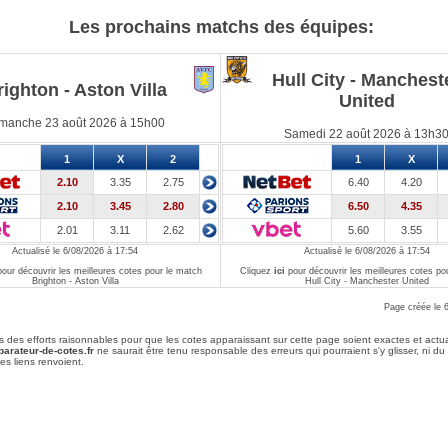
Les prochains matchs des équipes:
Hull City - Manchest
righton - Aston Villa
United
manche 23 août 2026 à 15h00
Samedi 22 août 2026 à 13h3
1
X
2
1
X
2.10
3.35
2.75
6.40
4.20
2.10
3.45
2.80
6.50
4.35
2.01
3.11
2.62
5.60
3.55
Actualisé le 6/08/2026 à 17:54
Actualisé le 6/08/2026 à 17:54
our découvrir les meilleures cotes pour le match
Cliquez
ici
pour découvrir les meilleures cotes po
Brighton - Aston Villa
Hull City - Manchester United
Page créée le 
des efforts raisonnables pour que les cotes apparaissant sur cette page soient exactes et actua
arateur-de-cotes.fr
ne saurait être tenu responsable des erreurs qui pourraient s'y glisser, ni d
es liens renvoient.