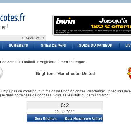
17:54:25 GMT+1
SUREBETS
SITES DE PARI
GUIDE DU PARIEUR
LI
 de cotes
Football
Angleterre - Premier League
Brighton - Manchester United
t il n'y a pas de cotes pour un match de Brighton contre Manchester United lors de A
ue dans notre base de données. Voici les résultats du dernier match:
0:2
19 mai 2024
Buts Brighton
Buts Manchester United