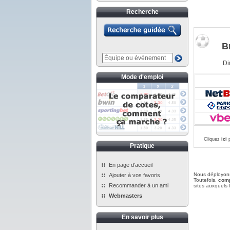
Recherche
B
Di
Mode d'emploi
Cliquez
ici
p
Pratique
En page d'accueil
Nous déployons 
Ajouter à vos favoris
Toutefois,
comp
Recommander à un ami
sites auxquels l
Webmasters
En savoir plus