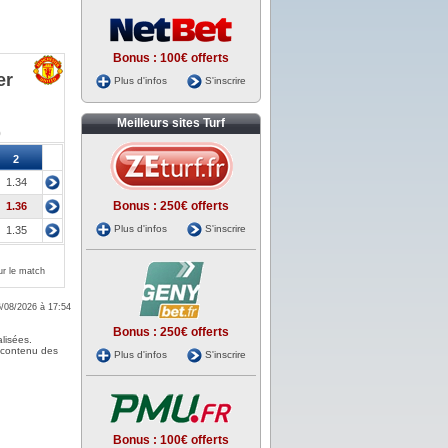
Bonus : 100€ offerts
er
Plus d'infos
S'inscrire
Meilleurs sites Turf
0
2
1.34
Bonus : 250€ offerts
1.36
Plus d'infos
S'inscrire
1.35
ur le match
6/08/2026 à 17:54
Bonus : 250€ offerts
lisées.
u contenu des
Plus d'infos
S'inscrire
Bonus : 100€ offerts