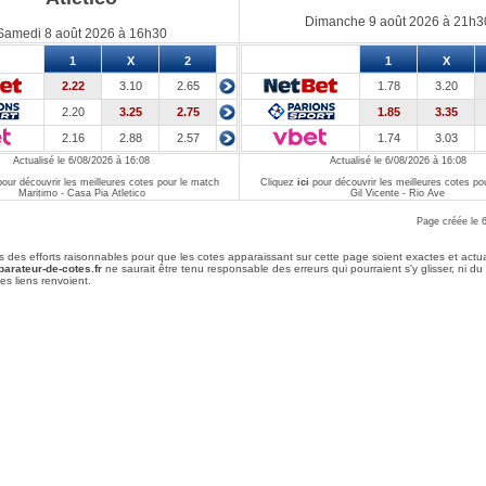
Dimanche 9 août 2026 à 21h3
Samedi 8 août 2026 à 16h30
1
X
2
1
X
2.22
3.10
2.65
1.78
3.20
2.20
3.25
2.75
1.85
3.35
2.16
2.88
2.57
1.74
3.03
Actualisé le 6/08/2026 à 16:08
Actualisé le 6/08/2026 à 16:08
our découvrir les meilleures cotes pour le match
Cliquez
ici
pour découvrir les meilleures cotes po
Maritimo - Casa Pia Atletico
Gil Vicente - Rio Ave
Page créée le 
des efforts raisonnables pour que les cotes apparaissant sur cette page soient exactes et actua
arateur-de-cotes.fr
ne saurait être tenu responsable des erreurs qui pourraient s'y glisser, ni d
es liens renvoient.