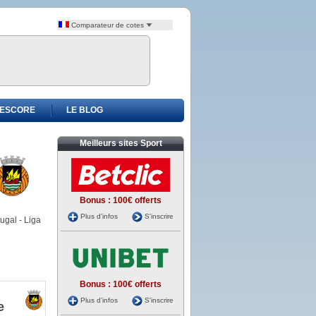
Comparateur de cotes
VESCORE
LE BLOG
Meilleurs sites Sport
Bonus : 100€ offerts
Plus d'infos
S'inscrire
tugal - Liga
Bonus : 100€ offerts
Plus d'infos
S'inscrire
e