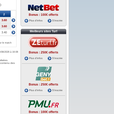
0
2
Bonus : 100€ offerts
3.60
Plus d'infos
S'inscrire
3.60
Meilleurs sites Turf
3.40
ur le match
6/08/2026 à 16:08
Bonus : 250€ offerts
Plus d'infos
S'inscrire
lisées.
u contenu des
Bonus : 250€ offerts
Plus d'infos
S'inscrire
Bonus : 100€ offerts