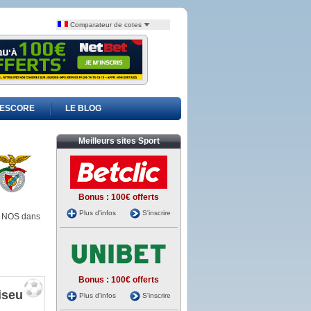
Comparateur de cotes
VESCORE
LE BLOG
Meilleurs sites Sport
Bonus : 100€ offerts
Plus d'infos
S'inscrire
ga NOS dans
Bonus : 100€ offerts
iseu
Plus d'infos
S'inscrire