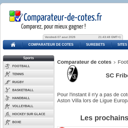
Vendredi 07 aout 2026
21:43:48 GMT+1
COMPARATEUR DE COTES
SUREBETS
SITES
Sports
Comparateur de cotes
Foot
FOOTBALL
SC Frib
TENNIS
RUGBY
BASKETBALL
Pour l'instant il n'y a pas de 
HANDBALL
Aston Villa lors de Ligue Euro
VOLLEYBALL
HOCKEY SUR GLACE
Les prochains
BOXE