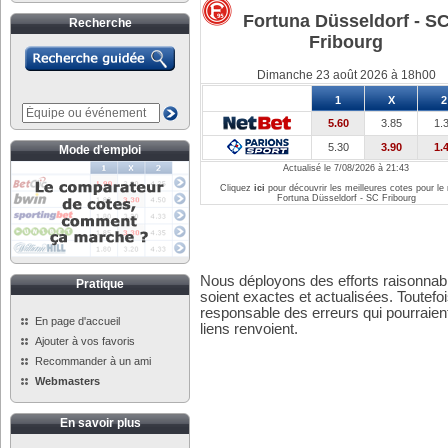
Fortuna Düsseldorf - S
Recherche
Fribourg
Dimanche 23 août 2026 à 18h00
1
X
2
5.60
3.85
1.
5.30
3.90
1.
Mode d'emploi
Actualisé le 7/08/2026 à 21:43
Cliquez
ici
pour découvrir les meilleures cotes pour le
Fortuna Düsseldorf - SC Fribourg
Nous déployons des efforts raisonnabl
Pratique
soient exactes et actualisées. Toutefo
responsable des erreurs qui pourraient
En page d'accueil
liens renvoient.
Ajouter à vos favoris
Recommander à un ami
Webmasters
En savoir plus