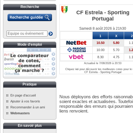
Recherche
CF Estrela - Sporting
Portugal
Samedi 8 août 2026 à 21h30
1
X
2
10.50
5.80
1.
Mode d'emploi
10.00
5.70
1.
8.30
4.75
1.
Actualisé le 7/08/2026 à 20:53
Cliquez
ici
pour découvrir les meilleures cotes pour le
CF Estrela - Sporting Portugal
Pratique
En page d'accueil
Nous déployons des efforts raisonnabl
soient exactes et actualisées. Toutefo
Ajouter à vos favoris
responsable des erreurs qui pourraient
Recommander à un ami
liens renvoient.
Webmasters
En savoir plus