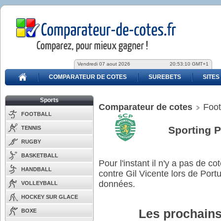
Vendredi 07 aout 2026
20:53:10 GMT+1
COMPARATEUR DE COTES
SUREBETS
SITES
Sports
Comparateur de cotes
Foot
FOOTBALL
Sporting P
TENNIS
RUGBY
BASKETBALL
Pour l'instant il n'y a pas de 
HANDBALL
contre Gil Vicente lors de Por
données.
VOLLEYBALL
HOCKEY SUR GLACE
Les prochains
BOXE