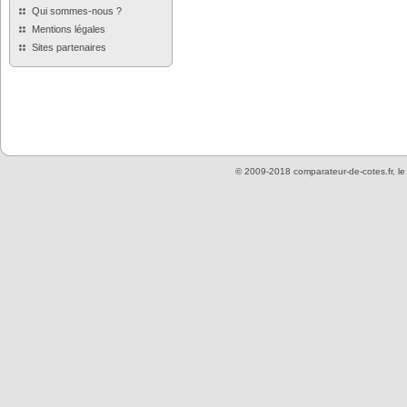
Qui sommes-nous ?
Mentions légales
Sites partenaires
© 2009-2018 comparateur-de-cotes.fr, l