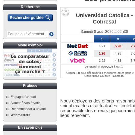
Recherche
Universidad Catolica -
Cobresal
Samedi 8 août 2026 à 02h30
1
X
2
Mode d'emploi
1.21
5.20
7.
1.26
4.95
7.
1.22
4.33
6.
Actualisé le 7/08/2026 à 00:19
Cliquez
ici
pour découvrir les meilleures cotes pour le
Universidad Catolica - Cobresal
Pratique
En page d'accueil
Nous déployons des efforts raisonnabl
Ajouter à vos favoris
soient exactes et actualisées. Toutefo
Recommander à un ami
responsable des erreurs qui pourraient
Webmasters
liens renvoient.
En savoir plus