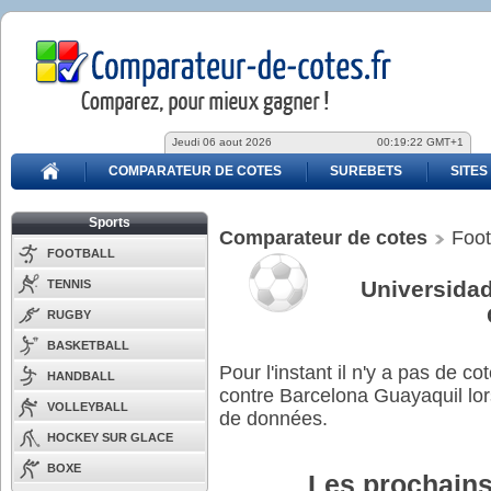
Jeudi 06 aout 2026
00:19:23 GMT+1
COMPARATEUR DE COTES
SUREBETS
SITES
Sports
Comparateur de cotes
Foot
FOOTBALL
Universidad
TENNIS
RUGBY
BASKETBALL
Pour l'instant il n'y a pas de 
HANDBALL
contre Barcelona Guayaquil lo
VOLLEYBALL
de données.
HOCKEY SUR GLACE
BOXE
Les prochains