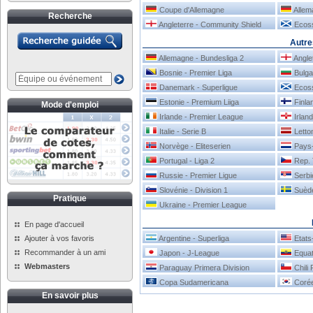
Coupe d'Allemagne
Allem
Recherche
Angleterre - Community Shield
Ecoss
Autre
Allemagne - Bundesliga 2
Angle
Bosnie - Premier Liga
Bulgar
Danemark - Superligue
Ecoss
Estonie - Premium Liiga
Finlan
Mode d'emploi
Irlande - Premier League
Irlan
Italie - Serie B
Letton
Norvège - Eliteserien
Pays-
Portugal - Liga 2
Rep. 
Russie - Premier Ligue
Serbie
Slovénie - Division 1
Suède
Pratique
Ukraine - Premier League
En page d'accueil
Ajouter à vos favoris
Argentine - Superliga
Etats
Recommander à un ami
Japon - J-League
Equat
Webmasters
Paraguay Primera Division
Chili 
Copa Sudamericana
Corée
En savoir plus