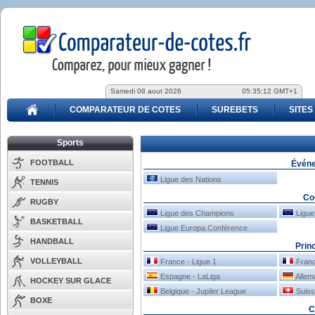
Samedi 08 aout 2026
05:35:12 GMT+1
COMPARATEUR DE COTES
SUREBETS
SITES
Sports
FOOTBALL
Événe
Ligue des Nations
TENNIS
Co
RUGBY
Ligue des Champions
Ligue
BASKETBALL
Ligue Europa Conférence
HANDBALL
Prin
VOLLEYBALL
France - Ligue 1
Franc
Espagne - LaLiga
Allem
HOCKEY SUR GLACE
Belgique - Jupiler League
Suiss
BOXE
C